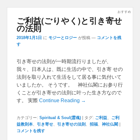
おすすめ
ご利益(ごりやく)と引き寄せ
の法則
2018年1月1日
に
モジーとロジー
が投稿
—
コメントを残
す
引き寄せの法則が一時期流行りましたが、
我々、日本人は、既に生活の中で、引き寄 せの
法則を取り入れて生活をして居る事に気付いて
いましたか。 そうです。 神社仏閣にお参り行
くことが引き寄せの法則に叶った生き方なので
す。 実際
Continue Reading →
カテゴリー:
Spiritual & Soul(霊魂)
|
タグ:
ご利益
、
ご利
益教則本
、
引き寄せ
、
引き寄せの法則
、
招福
、
神社仏閣
|
コメントを残す