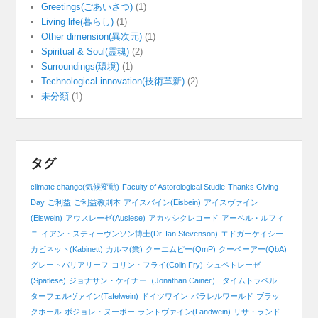
Greetings(ごあいさつ)
(1)
Living life(暮らし)
(1)
Other dimension(異次元)
(1)
Spiritual & Soul(霊魂)
(2)
Surroundings(環境)
(1)
Technological innovation(技術革新)
(2)
未分類
(1)
タグ
climate change(気候変動)
Faculty of Astorological Studie
Thanks Giving
Day
ご利益
ご利益教則本
アイスバイン(Eisbein)
アイスヴァイン
(Eiswein)
アウスレーゼ(Auslese)
アカッシクレコード
アーベル・ルフィ
ニ
イアン・スティーヴンソン博士(Dr. Ian Stevenson)
エドガーケイシー
カビネット(Kabinett)
カルマ(業)
クーエムピー(QmP)
クーベーアー(QbA)
グレートバリアリーフ
コリン・フライ(Colin Fry)
シュペトレーゼ
(Spatlese)
ジョナサン・ケイナー（Jonathan Cainer）
タイムトラベル
ターフェルヴァイン(Tafelwein)
ドイツワイン
パラレルワールド
ブラッ
クホール
ボジョレ・ヌーボー
ラントヴァイン(Landwein)
リサ・ランド