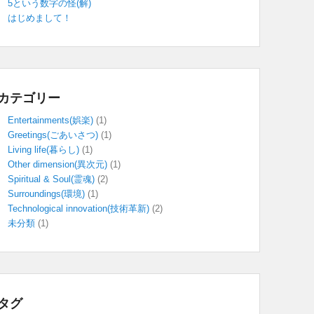
5という数字の怪(解)
はじめまして！
カテゴリー
Entertainments(娯楽)
(1)
Greetings(ごあいさつ)
(1)
Living life(暮らし)
(1)
Other dimension(異次元)
(1)
Spiritual & Soul(霊魂)
(2)
Surroundings(環境)
(1)
Technological innovation(技術革新)
(2)
未分類
(1)
タグ