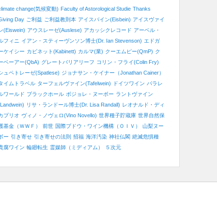
climate change(気候変動)
Faculty of Astorological Studie
Thanks
Giving Day
ご利益
ご利益教則本
アイスバイン(Eisbein)
アイスヴァイ
ン(Eiswein)
アウスレーゼ(Auslese)
アカッシクレコード
アーベル・
ルフィニ
イアン・スティーヴンソン博士(Dr. Ian Stevenson)
エドガ
ーケイシー
カビネット(Kabinett)
カルマ(業)
クーエムピー(QmP)
ク
ーベーアー(QbA)
グレートバリアリーフ
コリン・フライ(Colin Fry)
シュペトレーゼ(Spatlese)
ジョナサン・ケイナー（Jonathan Cainer）
タイムトラベル
ターフェルヴァイン(Tafelwein)
ドイツワイン
パラレ
ルワールド
ブラックホール
ボジョレ・ヌーボー
ラントヴァイン
(Landwein)
リサ・ランドール博士(Dr. Lisa Randall)
レオナルド・ディ
カプリオ
ヴィノ・ノヴェロ(Vino Novello)
世界種子貯蔵庫
世界自然保
護基金（ＷＷＦ）
前世
国際ブドウ・ワイン機構（ＯＩＶ）
山梨ヌー
ボー
引き寄せ
引き寄せの法則
招福
海洋汚染
神社仏閣
絶滅危惧種
貴腐ワイン
輪廻転生
霊媒師（ミディアム）
５次元